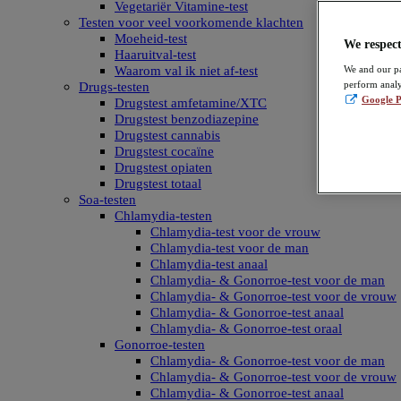
Vegetariër Vitamine-test
Testen voor veel voorkomende klachten
Moeheid-test
We respect
Haaruitval-test
Waarom val ik niet af-test
We and our pa
perform analy
Drugs-testen
Google P
Drugstest amfetamine/XTC
Drugstest benzodiazepine
Drugstest cannabis
Drugstest cocaïne
Drugstest opiaten
Drugstest totaal
Soa-testen
Chlamydia-testen
Chlamydia-test voor de vrouw
Chlamydia-test voor de man
Chlamydia-test anaal
Chlamydia- & Gonorroe-test voor de man
Chlamydia- & Gonorroe-test voor de vrouw
Chlamydia- & Gonorroe-test anaal
Chlamydia- & Gonorroe-test oraal
Gonorroe-testen
Chlamydia- & Gonorroe-test voor de man
Chlamydia- & Gonorroe-test voor de vrouw
Chlamydia- & Gonorroe-test anaal