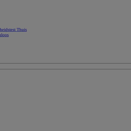
eidstest Thuis
nloos