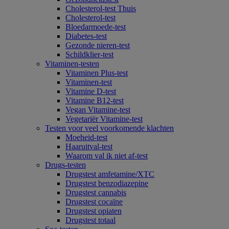
Cholesterol-test Thuis
Cholesterol-test
Bloedarmoede-test
Diabetes-test
Gezonde nieren-test
Schildklier-test
Vitaminen-testen
Vitaminen Plus-test
Vitaminen-test
Vitamine D-test
Vitamine B12-test
Vegan Vitamine-test
Vegetariër Vitamine-test
Testen voor veel voorkomende klachten
Moeheid-test
Haaruitval-test
Waarom val ik niet af-test
Drugs-testen
Drugstest amfetamine/XTC
Drugstest benzodiazepine
Drugstest cannabis
Drugstest cocaïne
Drugstest opiaten
Drugstest totaal