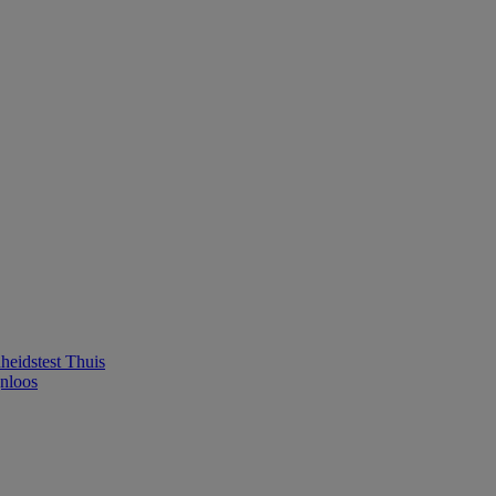
eidstest Thuis
jnloos