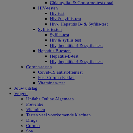
Chlamydia- & Gonorroe-test oraal
HIV-testen
Hiv-test
Hiv & syfilis-test
Hiv-, Hepatitis B- & Syfilis-test
Syfilis-testen
Syfilis-test
Hiv & syfilis test
Hiv, hepatitis B & syfilis test
Hepatitis B-testen
Hepatitis-B-test
Hiv, hepatitis B & syfilis test
Corona-testen
Covid-19 antistoffentest
Post-Corona Pakket
Vitaminen-test
Jouw uitslag
Vragen
Unilabs Online Algemeen
Preventie
Vitaminen
Testen veel voorkomende klachten
Drugs
Corona
Soa