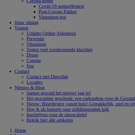
Corona-testen
Covid-19 antistoffentest
Post-Corona Pakket
Vitaminen-test
Jouw uitslag
Vragen
Unilabs Online Algemeen
Preventie
Vitaminen
Testen veel voorkomende klachten
Drugs
Corona
Soa
Contact
Contact met Directlab
Locaties
Nieuws & Blog
Samen gezond het nieuwe jaar in!
Het gezondste geschenk: een cadeaubon voor de Gezondh
Nieuw: Bloedtesten vanuit huis! Gemakkelijk, snel en pi
Hoe ik als huisarts naar zelfdiagnostiek kijk
Inschrijven voor de nieuwsbrief
Bekijk hier alle artikelen
Home