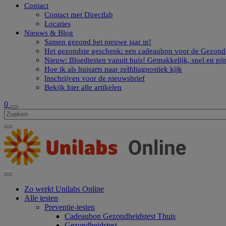
Contact
Contact met Directlab
Locaties
Nieuws & Blog
Samen gezond het nieuwe jaar in!
Het gezondste geschenk: een cadeaubon voor de Gezondh
Nieuw: Bloedtesten vanuit huis! Gemakkelijk, snel en pij
Hoe ik als huisarts naar zelfdiagnostiek kijk
Inschrijven voor de nieuwsbrief
Bekijk hier alle artikelen
0
Zo werkt Unilabs Online
Alle testen
Preventie-testen
Cadeaubon Gezondheidstest Thuis
Gezondheidstest