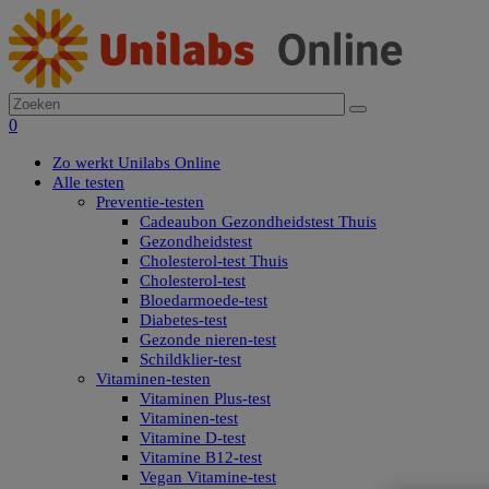
0
Zo werkt Unilabs Online
Alle testen
Preventie-testen
Cadeaubon Gezondheidstest Thuis
Gezondheidstest
Cholesterol-test Thuis
Cholesterol-test
Bloedarmoede-test
Diabetes-test
Gezonde nieren-test
Schildklier-test
Vitaminen-testen
Vitaminen Plus-test
Vitaminen-test
Vitamine D-test
Vitamine B12-test
Vegan Vitamine-test