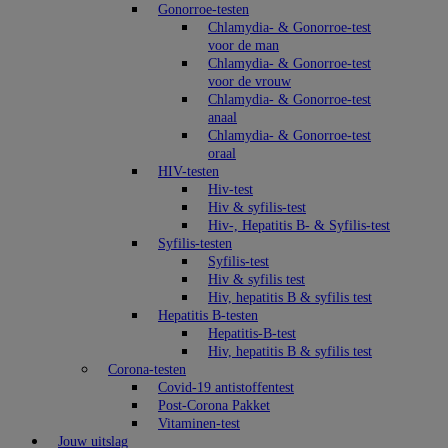
Gonorroe-testen
Chlamydia- & Gonorroe-test
voor de man
Chlamydia- & Gonorroe-test
voor de vrouw
Chlamydia- & Gonorroe-test
anaal
Chlamydia- & Gonorroe-test
oraal
HIV-testen
Hiv-test
Hiv & syfilis-test
Hiv-, Hepatitis B- & Syfilis-test
Syfilis-testen
Syfilis-test
Hiv & syfilis test
Hiv, hepatitis B & syfilis test
Hepatitis B-testen
Hepatitis-B-test
Hiv, hepatitis B & syfilis test
Corona-testen
Covid-19 antistoffentest
Post-Corona Pakket
Vitaminen-test
Jouw uitslag