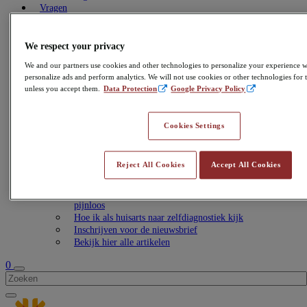
Vragen
Unilabs Online Algemeen
Preventie
Vitaminen
We respect your privacy
Testen veel voorkomende klachten
We and our partners use cookies and other technologies to personalize your experience wi
Drugs
personalize ads and perform analytics. We will not use cookies or other technologies for 
Corona
unless you accept them.
Data Protection
Google Privacy Policy
Soa
Contact
Contact met Directlab
Cookies Settings
Locaties
Nieuws & Blog
Samen gezond het nieuwe jaar in!
Reject All Cookies
Accept All Cookies
Het gezondste geschenk: een cadeaubon voor de
Gezondheidstest Thuis
Nieuw: Bloedtesten vanuit huis! Gemakkelijk, snel en
pijnloos
Hoe ik als huisarts naar zelfdiagnostiek kijk
Inschrijven voor de nieuwsbrief
Bekijk hier alle artikelen
0