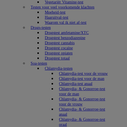
Vegetariër Vitamine-test
Testen voor veel voorkomende klachten
Moeheid-test
Haaruitval-test
Waarom val ik niet af-test
Drugs-testen
Drugstest amfetamine/XTC
Drugstest benzodiazepine
Drugstest cannabis
Drugstest cocaïne
Drugstest opiaten
Drugstest totaal
Soa-testen
Chlamydia-testen
Chlamydia-test voor de vrouw
Chlamydia-test voor de man
Chlamydia-test anaal
Chlamydia- & Gonorroe-test
voor de man
Chlamydia- & Gonorroe-test
voor de vrouw
Chlamydia- & Gonorroe-test
anaal
Chlamydia- & Gonorroe-test
oraal