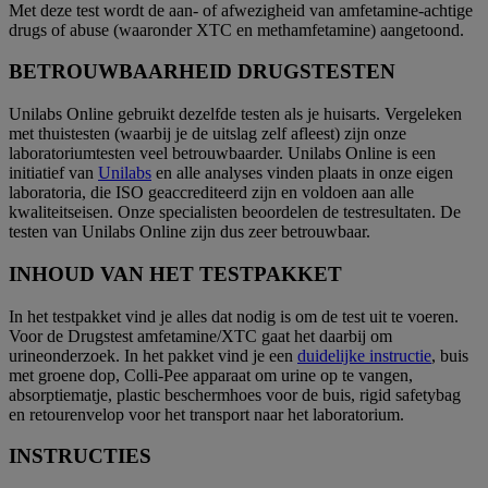
Met deze test wordt de aan- of afwezigheid van amfetamine-achtige
drugs of abuse (waaronder XTC en methamfetamine) aangetoond.
BETROUWBAARHEID DRUGSTESTEN
Unilabs Online gebruikt dezelfde testen als je huisarts. Vergeleken
met thuistesten (waarbij je de uitslag zelf afleest) zijn onze
laboratoriumtesten veel betrouwbaarder. Unilabs Online is een
initiatief van
Unilabs
en alle analyses vinden plaats in onze eigen
laboratoria, die ISO geaccrediteerd zijn en voldoen aan alle
kwaliteitseisen. Onze specialisten beoordelen de testresultaten. De
testen van Unilabs Online zijn dus zeer betrouwbaar.
INHOUD VAN HET TESTPAKKET
In het testpakket vind je alles dat nodig is om de test uit te voeren.
Voor de Drugstest amfetamine/XTC gaat het daarbij om
urineonderzoek. In het pakket vind je een
duidelijke instructie
, buis
met groene dop, Colli-Pee apparaat om urine op te vangen,
absorptiematje, plastic beschermhoes voor de buis, rigid safetybag
en retourenvelop voor het transport naar het laboratorium.
INSTRUCTIES