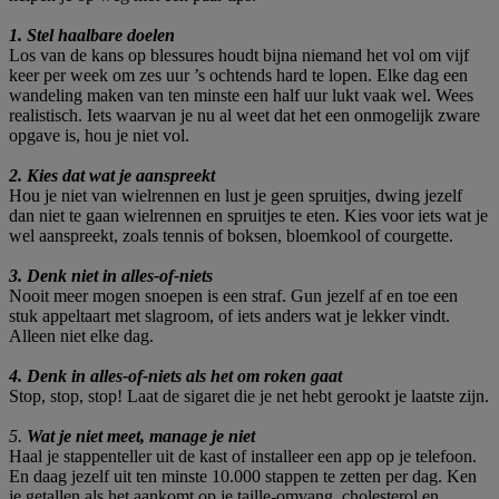
1. Stel haalbare doelen
Los van de kans op blessures houdt bijna niemand het vol om vijf
keer per week om zes uur ’s ochtends hard te lopen. Elke dag een
wandeling maken van ten minste een half uur lukt vaak wel. Wees
realistisch. Iets waarvan je nu al weet dat het een onmogelijk zware
opgave is, hou je niet vol.
2. Kies dat wat je aanspreekt
Hou je niet van wielrennen en lust je geen spruitjes, dwing jezelf
dan niet te gaan wielrennen en spruitjes te eten. Kies voor iets wat je
wel aanspreekt, zoals tennis of boksen, bloemkool of courgette.
3. Denk niet in alles-of-niets
Nooit meer mogen snoepen is een straf. Gun jezelf af en toe een
stuk appeltaart met slagroom, of iets anders wat je lekker vindt.
Alleen niet elke dag.
4. Denk in alles-of-niets als het om roken gaat
Stop, stop, stop! Laat de sigaret die je net hebt gerookt je laatste zijn.
5.
Wat je niet meet, manage je niet
Haal je stappenteller uit de kast of installeer een app op je telefoon.
En daag jezelf uit ten minste 10.000 stappen te zetten per dag. Ken
je getallen als het aankomt op je taille-omvang, cholesterol en