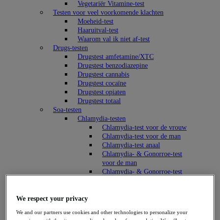
Vegetariër Vitamine-test
Testen voor veel voorkomende klachten
Moeheid-test
Haaruitval-test
Waarom val ik niet af-test
Drugs-testen
Drugstest amfetamine/XTC
Drugstest benzodiazepine
Drugstest cannabis
Drugstest cocaïne
Drugstest opiaten
Drugstest totaal
Soa-testen
Chlamydia-testen
Chlamydia-test voor de vrouw
Chlamydia-test voor de man
Chlamydia-test anaal
Chlamydia- & Gonorroe-test
voor de man
Chlamydia- & Gonorroe-test
voor de vrouw
Chlamydia- & Gonorroe-test
anaal
We respect your privacy
Chlamydia- & Gonorroe-test
We and our partners use cookies and other technologies to personalize your
oraal