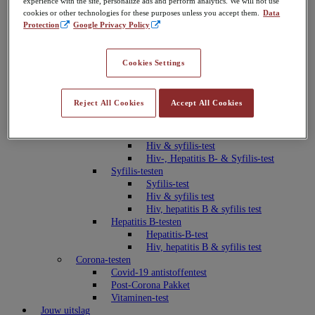
experience with the site, personalize ads and perform analytics. We will not use
Gonorroe-testen
cookies or other technologies for these purposes unless you accept them.
Data
Chlamydia- & Gonorroe-test
Protection
Google Privacy Policy
voor de man
Chlamydia- & Gonorroe-test
voor de vrouw
Cookies Settings
Chlamydia- & Gonorroe-test
anaal
Chlamydia- & Gonorroe-test
Reject All Cookies
Accept All Cookies
oraal
HIV-testen
Hiv-test
Hiv & syfilis-test
Hiv-, Hepatitis B- & Syfilis-test
Syfilis-testen
Syfilis-test
Hiv & syfilis test
Hiv, hepatitis B & syfilis test
Hepatitis B-testen
Hepatitis-B-test
Hiv, hepatitis B & syfilis test
Corona-testen
Covid-19 antistoffentest
Post-Corona Pakket
Vitaminen-test
Jouw uitslag