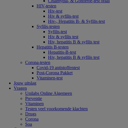
Chlamydia- & Gonorroe-test oraal
HIV-testen
Hiv-test
Hiv & syfilis-test
Hiv-, Hepatitis B- & Syfilis-test
Syfilis-testen
Syfilis-test
Hiv & syfilis test
Hiv, hepatitis B & syfilis test
Hepatitis B-testen
Hepatitis-B-test
Hiv, hepatitis B & syfilis test
Corona-testen
Covid-19 antistoffentest
Post-Corona Pakket
Vitaminen-test
Jouw uitslag
Vragen
Unilabs Online Algemeen
Preventie
Vitaminen
Testen veel voorkomende klachten
Drugs
Corona
Soa