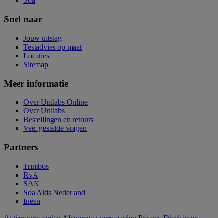
Soa
Snel naar
Jouw uitslag
Testadvies op maat
Locaties
Sitemap
Meer informatie
Over Unilabs Online
Over Unilabs
Bestellingen en retours
Veel gestelde vragen
Partners
Trimbos
RvA
SAN
Soa Aids Nederland
Ineen
Actievoorwaarden
Algemene voorwaarden
Privacy
Disclaimer