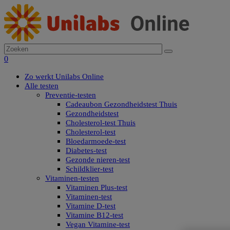
0
Zo werkt Unilabs Online
Alle testen
Preventie-testen
Cadeaubon Gezondheidstest Thuis
Gezondheidstest
Cholesterol-test Thuis
Cholesterol-test
Bloedarmoede-test
Diabetes-test
Gezonde nieren-test
Schildklier-test
Vitaminen-testen
Vitaminen Plus-test
Vitaminen-test
Vitamine D-test
Vitamine B12-test
Vegan Vitamine-test