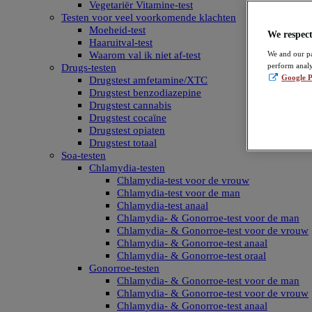
Vegetariër Vitamine-test
Testen voor veel voorkomende klachten
Moeheid-test
We respect
Haaruitval-test
Waarom val ik niet af-test
We and our pa
perform analy
Drugs-testen
Google P
Drugstest amfetamine/XTC
Drugstest benzodiazepine
Drugstest cannabis
Drugstest cocaïne
Drugstest opiaten
Drugstest totaal
Soa-testen
Chlamydia-testen
Chlamydia-test voor de vrouw
Chlamydia-test voor de man
Chlamydia-test anaal
Chlamydia- & Gonorroe-test voor de man
Chlamydia- & Gonorroe-test voor de vrouw
Chlamydia- & Gonorroe-test anaal
Chlamydia- & Gonorroe-test oraal
Gonorroe-testen
Chlamydia- & Gonorroe-test voor de man
Chlamydia- & Gonorroe-test voor de vrouw
Chlamydia- & Gonorroe-test anaal