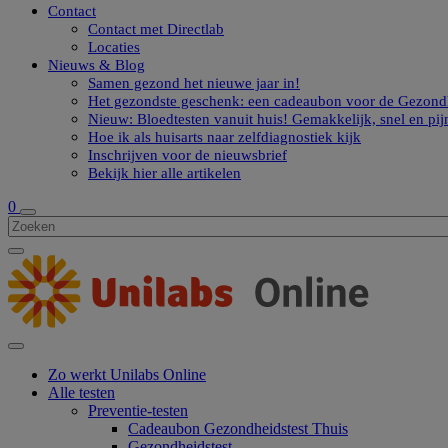
Contact
Contact met Directlab
Locaties
Nieuws & Blog
Samen gezond het nieuwe jaar in!
Het gezondste geschenk: een cadeaubon voor de Gezondh
Nieuw: Bloedtesten vanuit huis! Gemakkelijk, snel en pij
Hoe ik als huisarts naar zelfdiagnostiek kijk
Inschrijven voor de nieuwsbrief
Bekijk hier alle artikelen
0
Zo werkt Unilabs Online
Alle testen
Preventie-testen
Cadeaubon Gezondheidstest Thuis
Gezondheidstest