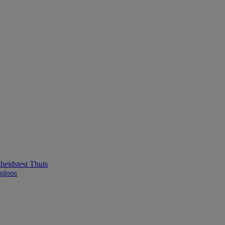
eidstest Thuis
jnloos