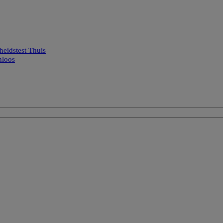
eidstest Thuis
nloos