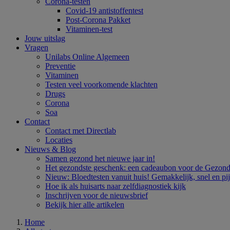
Corona-testen
Covid-19 antistoffentest
Post-Corona Pakket
Vitaminen-test
Jouw uitslag
Vragen
Unilabs Online Algemeen
Preventie
Vitaminen
Testen veel voorkomende klachten
Drugs
Corona
Soa
Contact
Contact met Directlab
Locaties
Nieuws & Blog
Samen gezond het nieuwe jaar in!
Het gezondste geschenk: een cadeaubon voor de Gezondh
Nieuw: Bloedtesten vanuit huis! Gemakkelijk, snel en pi
Hoe ik als huisarts naar zelfdiagnostiek kijk
Inschrijven voor de nieuwsbrief
Bekijk hier alle artikelen
Home