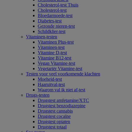
Cholesterol-test Thuis
Cholesterol-test
Bloedarmoede-test
Diabetes-test
Gezonde nieren-test
Schildklier-test
Vitaminen-testen
Vitaminen Plus-test
Vitaminen-test
Vitamine D-test
Vitamine B12-test
Vegan Vitamine-test
Vegetariër Vitamine-test
Testen voor veel voorkomende klachten
Moeheid-test
Haaruitval-test
Waarom val ik niet af-test
Drugs-testen
Drugstest amfetamine/XTC
Drugstest benzodiazepine
Drugstest cannabis
Drugstest cocaïne
Drugstest opiaten
Drugstest totaal