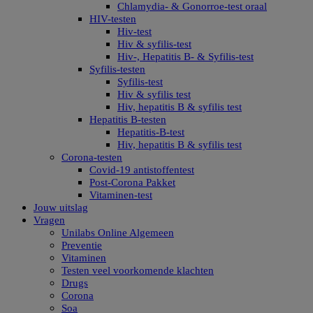
Chlamydia- & Gonorroe-test oraal
HIV-testen
Hiv-test
Hiv & syfilis-test
Hiv-, Hepatitis B- & Syfilis-test
Syfilis-testen
Syfilis-test
Hiv & syfilis test
Hiv, hepatitis B & syfilis test
Hepatitis B-testen
Hepatitis-B-test
Hiv, hepatitis B & syfilis test
Corona-testen
Covid-19 antistoffentest
Post-Corona Pakket
Vitaminen-test
Jouw uitslag
Vragen
Unilabs Online Algemeen
Preventie
Vitaminen
Testen veel voorkomende klachten
Drugs
Corona
Soa